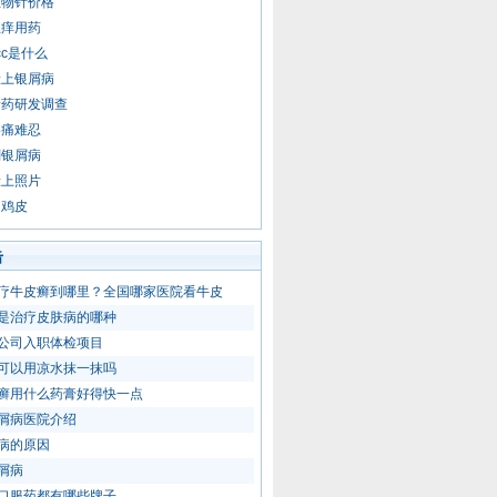
生物针价格
止痒用药
cc是什么
脸上银屑病
新药研发调查
疼痛难忍
剂银屑病
脸上照片
起鸡皮
击
疗牛皮癣到哪里？全国哪家医院看牛皮
是治疗皮肤病的哪种
公司入职体检项目
可以用凉水抹一抹吗
癣用什么药膏好得快一点
屑病医院介绍
病的原因
屑病
口服药都有哪些牌子