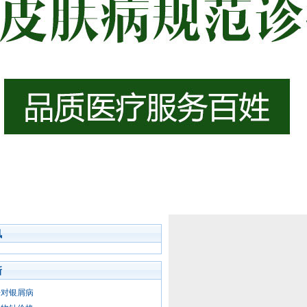
讯
新
汗对银屑病