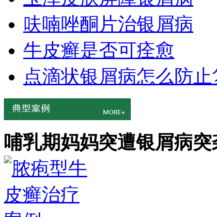
呋喃唑酮片治银屑病
牛皮癣是否可痊愈
点滴状银屑病怎么防止
哺乳期妈妈突遭银屑病突