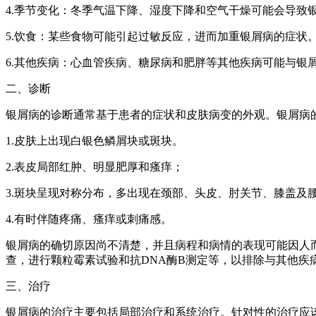
4.季节变化：冬季气温下降、湿度下降和空气干燥可能会导致
5.饮食：某些食物可能引起过敏反应，进而加重银屑病的症状
6.其他疾病：心血管疾病、糖尿病和肥胖等其他疾病可能与银
二、诊断
银屑病的诊断通常基于患者的症状和皮肤病变的外观。银屑病
1.皮肤上出现白银色鳞屑块或斑块。
2.表皮局部红肿、明显肥厚和瘙痒；
3.斑块呈现对称分布，多出现在颈部、头皮、肘关节、膝盖及
4.有时伴随疼痛、瘙痒或刺痛感。
银屑病的确切原因尚不清楚，并且病程和病情的表现可能因人
查，进行颗粒霉素试验和抗DNA酶B测定等，以排除与其他疾
三、治疗
银屑病的治疗主要包括局部治疗和系统治疗。针对性的治疗应