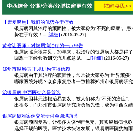
【康复聚焦】我们的优势在于疗效
银屑病因其治疗的顽固性，被大家称为‘不死的癌症’。
势在于疗效！....
[详细]
(2016-05-27)
黄省让医师：对银屑病治疗的一点忠告
银屑病临床很常见，20年来，我治疗的银屑病大都是得
回想一下经验教训交流几点意见。....
[详细]
(2016-05-27)
郑州市银屑病 正规机构值得信赖
银屑病由于其治疗的顽固性，常常被大家称为‘世界顽疾
哪家医院好呢？众多康复患者一致推荐郑州市银屑病研究所
治银屑病 中西医结合是首选
银屑病因其无法根治易复发，被人们称为“不死的癌症”
出很多，而郑州市银屑病研究所勇当先锋，成为中西医结合诊
银屑病疑难案例交流研讨会圆满落幕
银屑病顽固复杂，让很多人谈“癣”色变。其实银屑病也
选择正规的医院。医学技术快速发展，银屑病医院犹如雨后